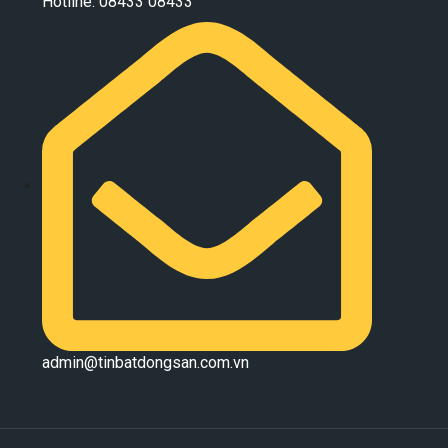
Hotline: 08433 08433
admin@tinbatdongsan.com.vn