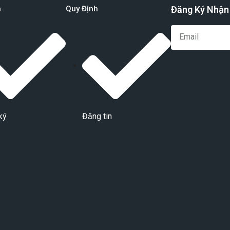
n
Quy Định
Đăng Ký Nhận
ký
Đăng tin