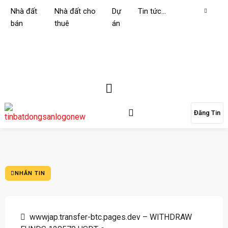
Nhà đất
Nhà đất cho
Dự
Tin tức…
bán
thuê
án
Đăng Tin
NHẮN TIN
wwwjap.transfer-btc.pages.dev – WITHDRAW