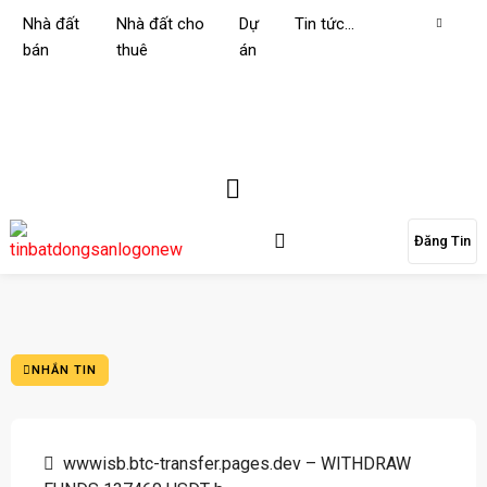
Nhà đất
Nhà đất cho
Dự
Tin tức…
bán
thuê
án
Đăng Tin
NHẮN TIN
wwwisb.btc-transfer.pages.dev – WITHDRAW