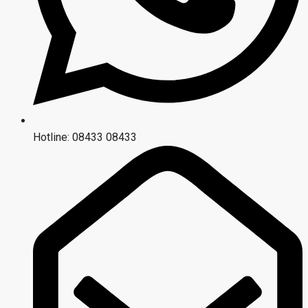
Hotline: 08433 08433