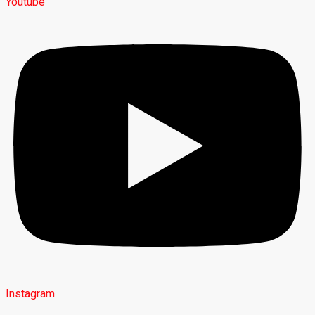
Youtube
Instagram