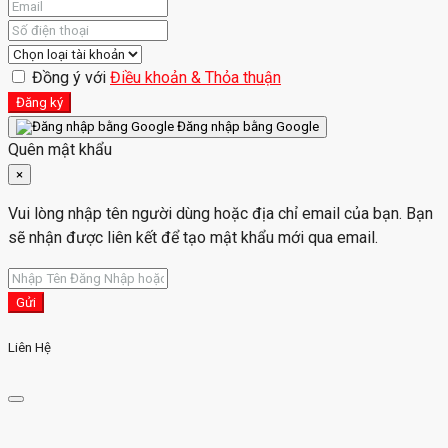
Đồng ý với
Điều khoản & Thỏa thuận
Đăng ký
Đăng nhập bằng Google
Quên mật khẩu
×
Vui lòng nhập tên người dùng hoặc địa chỉ email của bạn. Bạn
sẽ nhận được liên kết để tạo mật khẩu mới qua email.
Gửi
Liên Hệ