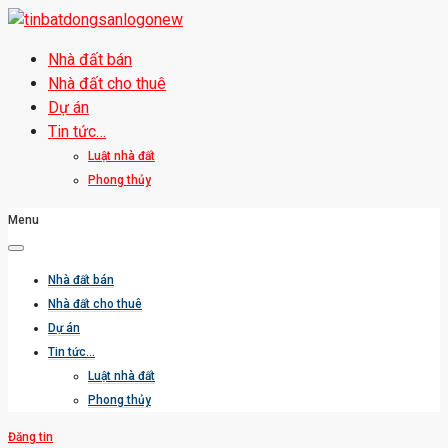
Nhà đất bán
Nhà đất cho thuê
Dự án
Tin tức…
Luật nhà đất
Phong thủy
Menu
Nhà đất bán
Nhà đất cho thuê
Dự án
Tin tức…
Luật nhà đất
Phong thủy
Đăng tin