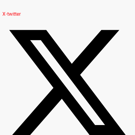
X-twitter