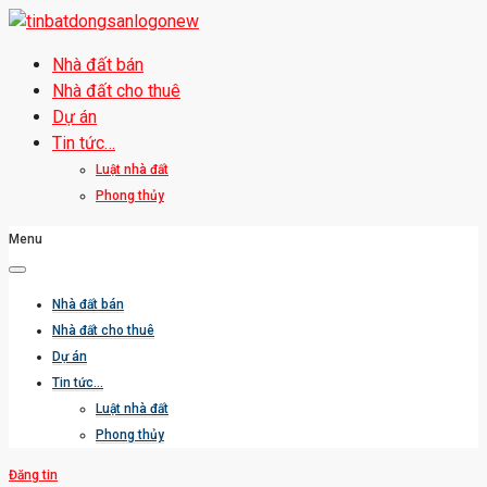
Nhà đất bán
Nhà đất cho thuê
Dự án
Tin tức…
Luật nhà đất
Phong thủy
Menu
Nhà đất bán
Nhà đất cho thuê
Dự án
Tin tức…
Luật nhà đất
Phong thủy
Đăng tin