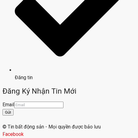
Đăng tin
Đăng Ký Nhận Tin Mới
Email
Gửi
© Tin bất động sản - Mọi quyền được bảo lưu
Facebook