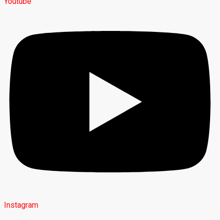
Youtube
Instagram