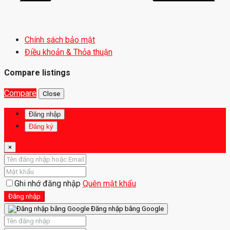
Chính sách bảo mật
Điều khoản & Thỏa thuận
Compare listings
Compare
Close
Đăng nhập
Đăng ký
×
Ghi nhớ đăng nhập
Quên mật khẩu
Đăng nhập
Đăng nhập bằng Google