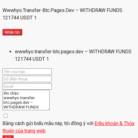
Wwwhyo.transfer-Btc.pages.dev – WITHDRAW FUNDS
121744 USDT 1
Nhắn tin
wwwhyo.transfer-btc.pages.dev – WITHDRAW FUNDS
121744 USDT 1
Bằng cách gửi biểu mẫu này, tôi đồng ý với
Điều khoản & Thỏa
thuận của trang web