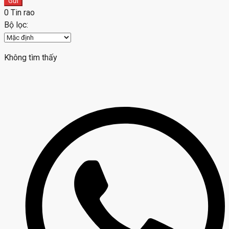
Gửi
0 Tin rao
Bộ lọc:
Không tìm thấy