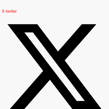
X-twitter