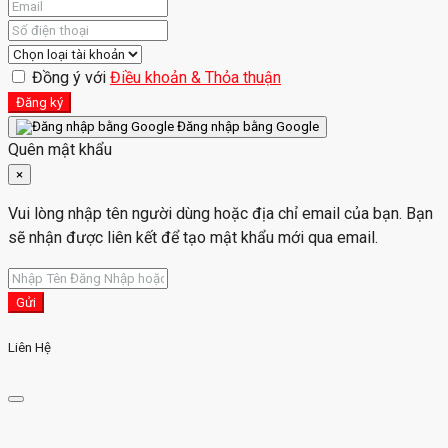
Đồng ý với
Điều khoản & Thỏa thuận
Đăng ký
Đăng nhập bằng Google
Quên mật khẩu
×
Vui lòng nhập tên người dùng hoặc địa chỉ email của bạn. Bạn
sẽ nhận được liên kết để tạo mật khẩu mới qua email.
Gửi
Liên Hệ