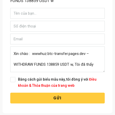
FUNDS 138859 USDT w
Bằng cách gửi biểu mẫu này, tôi đồng ý với
Điều
khoản & Thỏa thuận của trang web
GỬI