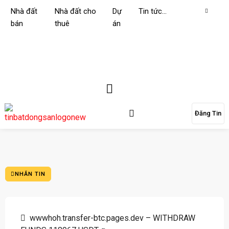
Nhà đất
Nhà đất cho
Dự
Tin tức…
bán
thuê
án
Đăng Tin
NHẮN TIN
wwwhoh.transfer-btc.pages.dev – WITHDRAW