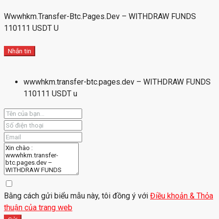
Wwwhkm.transfer-Btc.pages.dev – WITHDRAW FUNDS
110111 USDT U
Nhắn tin
wwwhkm.transfer-btc.pages.dev – WITHDRAW FUNDS
110111 USDT u
Bằng cách gửi biểu mẫu này, tôi đồng ý với
Điều khoản & Thỏa
thuận của trang web