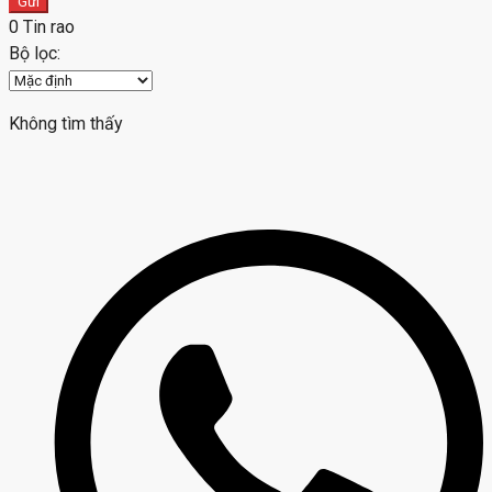
Gửi
0 Tin rao
Bộ lọc:
Không tìm thấy