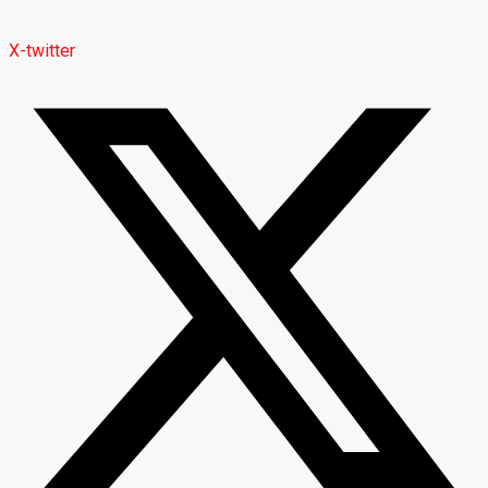
X-twitter