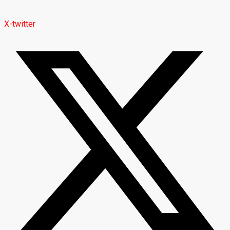
X-twitter