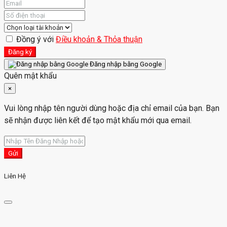
Đồng ý với
Điều khoản & Thỏa thuận
Đăng ký
Đăng nhập bằng Google
Quên mật khẩu
×
Vui lòng nhập tên người dùng hoặc địa chỉ email của bạn. Bạn
sẽ nhận được liên kết để tạo mật khẩu mới qua email.
Gửi
Liên Hệ