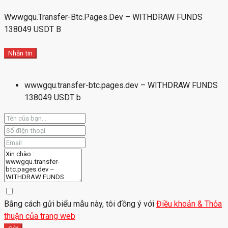
Wwwgqu.transfer-Btc.pages.dev – WITHDRAW FUNDS
138049 USDT B
Nhắn tin
wwwgqu.transfer-btc.pages.dev – WITHDRAW FUNDS
138049 USDT b
Bằng cách gửi biểu mẫu này, tôi đồng ý với
Điều khoản & Thỏa
thuận của trang web