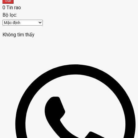
Gửi
0 Tin rao
Bộ lọc:
Không tìm thấy