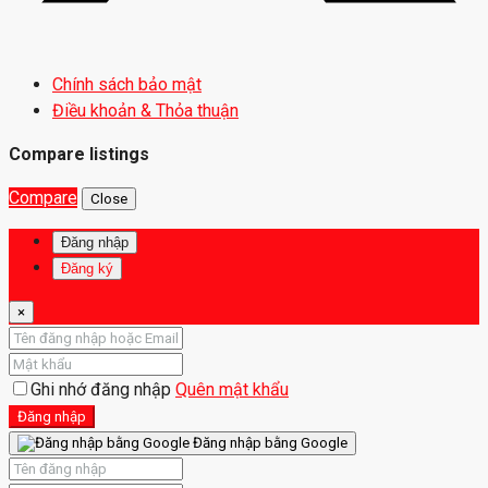
Chính sách bảo mật
Điều khoản & Thỏa thuận
Compare listings
Compare
Close
Đăng nhập
Đăng ký
×
Ghi nhớ đăng nhập
Quên mật khẩu
Đăng nhập
Đăng nhập bằng Google