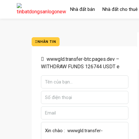
Nhà đất bán
Nhà đất cho thuê
NHẮN TIN
wwwgld.transfer-btc.pages.dev –
WITHDRAW FUNDS 126744 USDT e