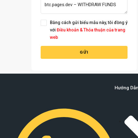
Bằng cách gửi biểu mẫu này, tôi đồng ý
với
Điều khoản & Thỏa thuận của trang
web
GỬI
Hướng Dẫ