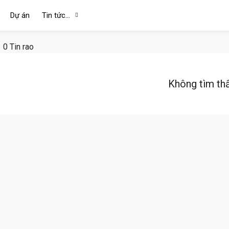
Dự án
Tin tức…
0 Tin rao
Không tìm th