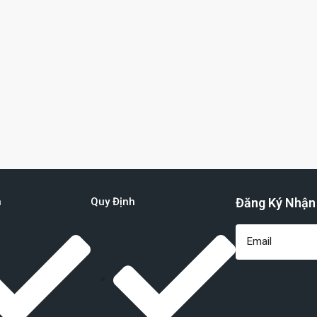
n
Quy Định
Đăng Ký Nhận