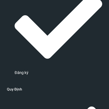
Đăng ký
Quy Định