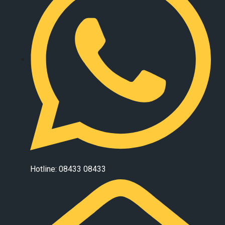
Hotline: 08433 08433