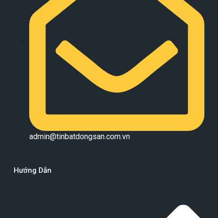
admin@tinbatdongsan.com.vn
Hướng Dẫn