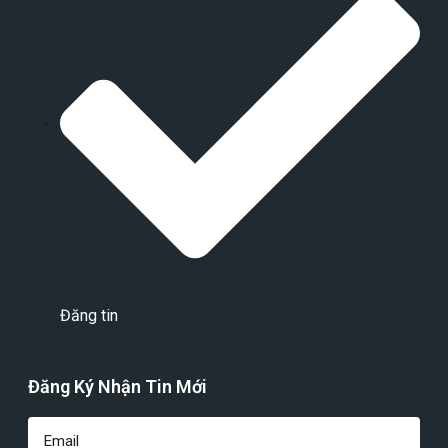
Đăng tin
Đăng Ký Nhận Tin Mới