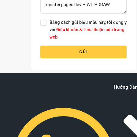
Bằng cách gửi biểu mẫu này, tôi đồng ý
với
Điều khoản & Thỏa thuận của trang
web
GỬI
Hướng Dẫ