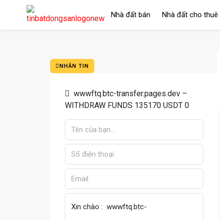
Nhà đất bán
Nhà đất cho thuê
NHẮN TIN
wwwftq.btc-transfer.pages.dev –
WITHDRAW FUNDS 135170 USDT 0