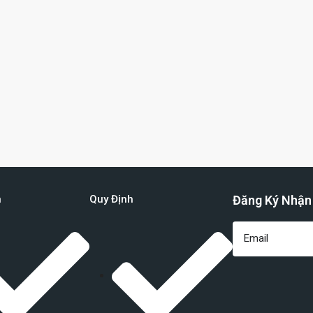
n
Quy Định
Đăng Ký Nhận