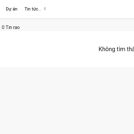
Dự án
Tin tức…
0 Tin rao
Không tìm th