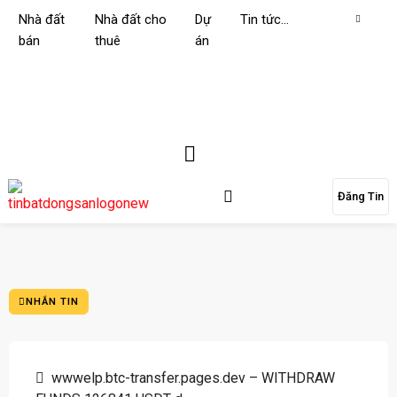
Nhà đất
Nhà đất cho
Dự
Tin tức…
bán
thuê
án
Đăng Tin
NHẮN TIN
wwwelp.btc-transfer.pages.dev – WITHDRAW