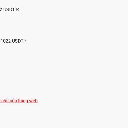
2 USDT R
11022 USDT r
huận của trang web