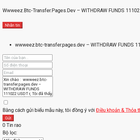
Wwweez.btc-Transfer.pages.dev – WITHDRAW FUNDS 11102
Nhắn tin
wwweez.btc-transfer.pages.dev – WITHDRAW FUNDS 1
Bằng cách gửi biểu mẫu này, tôi đồng ý với
Điều khoản & Thỏa t
Gửi
0 Tin rao
Bộ lọc: