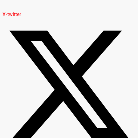
X-twitter