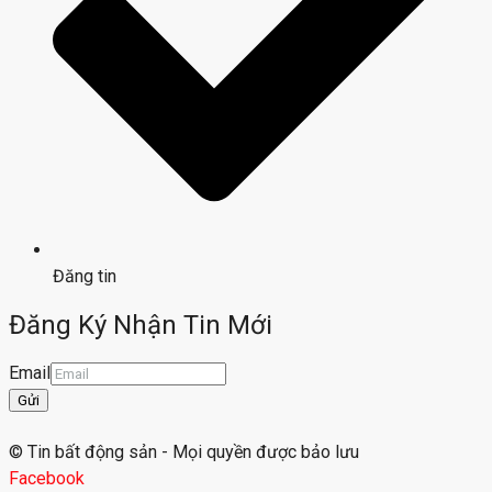
Đăng tin
Đăng Ký Nhận Tin Mới
Email
Gửi
© Tin bất động sản - Mọi quyền được bảo lưu
Facebook