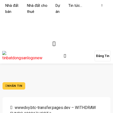
Nhà đất
Nhà đất cho
Dự
Tin tức…
bán
thuê
án
Đăng Tin
NHẮN TIN
wwwdvy.btc-transfer.pages.dev – WITHDRAW