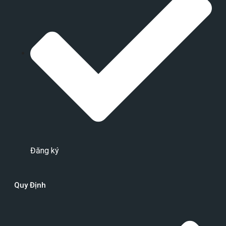
Đăng ký
Quy Định