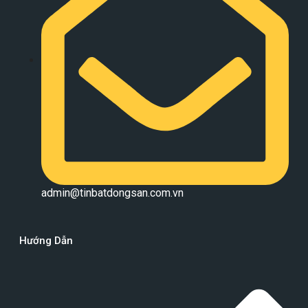
admin@tinbatdongsan.com.vn
Hướng Dẫn