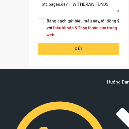
Bằng cách gửi biểu mẫu này, tôi đồng ý
với
Điều khoản & Thỏa thuận của trang
web
GỬI
Hướng Dẫ