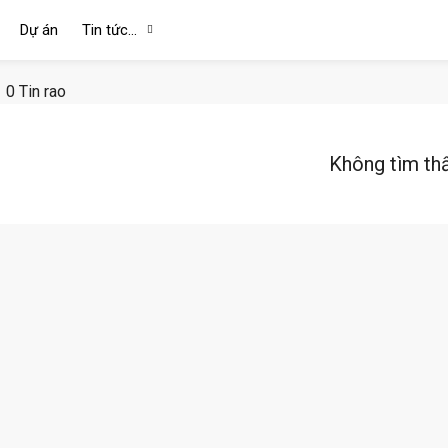
Dự án
Tin tức…
0 Tin rao
Không tìm th