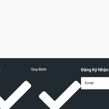
n
Quy Định
Đăng Ký Nhận