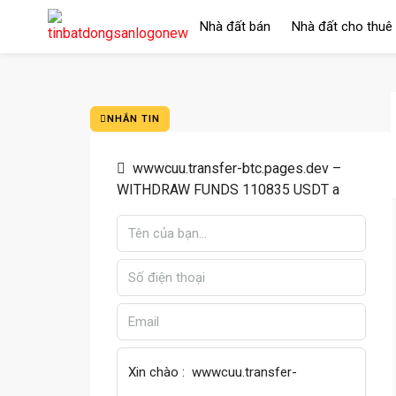
Nhà đất bán
Nhà đất cho thuê
NHẮN TIN
wwwcuu.transfer-btc.pages.dev –
WITHDRAW FUNDS 110835 USDT a