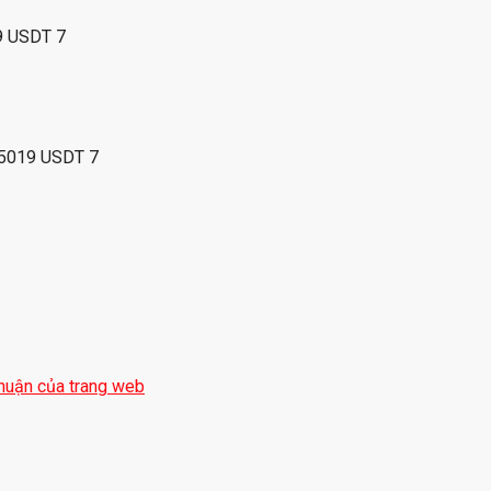
9 USDT 7
35019 USDT 7
huận của trang web