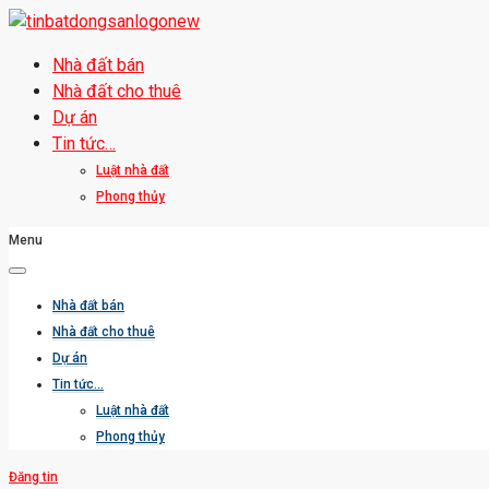
Nhà đất bán
Nhà đất cho thuê
Dự án
Tin tức…
Luật nhà đất
Phong thủy
Menu
Nhà đất bán
Nhà đất cho thuê
Dự án
Tin tức…
Luật nhà đất
Phong thủy
Đăng tin