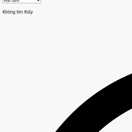
Không tìm thấy