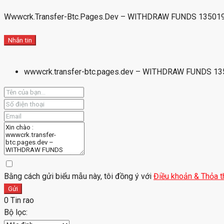
Wwwcrk.transfer-Btc.pages.dev – WITHDRAW FUNDS 13501
Nhắn tin
wwwcrk.transfer-btc.pages.dev – WITHDRAW FUNDS 1
Bằng cách gửi biểu mẫu này, tôi đồng ý với
Điều khoản & Thỏa t
Gửi
0 Tin rao
Bộ lọc: