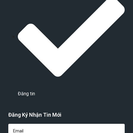
Đăng tin
Đăng Ký Nhận Tin Mới