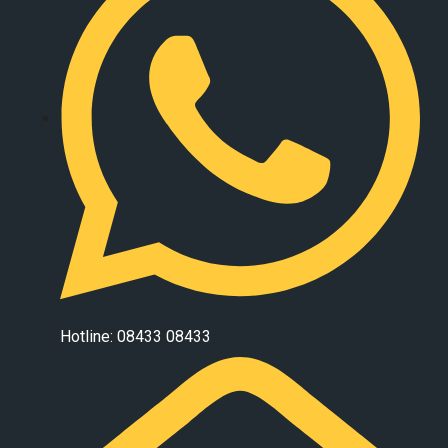
Hotline: 08433 08433