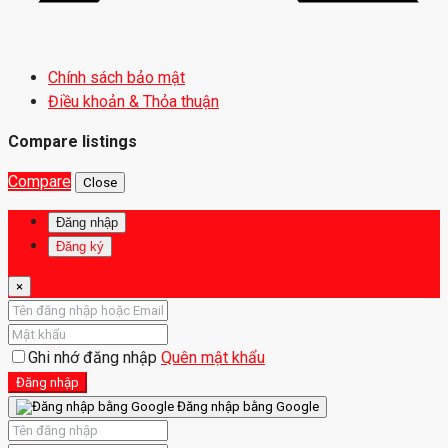
Chính sách bảo mật
Điều khoản & Thỏa thuận
Compare listings
Compare
Close
Đăng nhập
Đăng ký
×
Ghi nhớ đăng nhập
Quên mật khẩu
Đăng nhập
Đăng nhập bằng Google