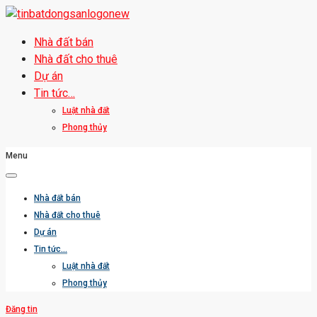
Nhà đất bán
Nhà đất cho thuê
Dự án
Tin tức…
Luật nhà đất
Phong thủy
Menu
Nhà đất bán
Nhà đất cho thuê
Dự án
Tin tức…
Luật nhà đất
Phong thủy
Đăng tin