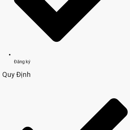
Đăng ký
Quy Định