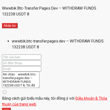
Wwwbik.btc-Transfer.pages.dev – WITHDRAW FUNDS
132238 USDT 8
Nhắn tin
wwwbik.btc-transfer.pages.dev – WITHDRAW FUNDS
132238 USDT 8
Bằng cách gửi biểu mẫu này, tôi đồng ý với
Điều khoản & Thỏa
thuận của trang web