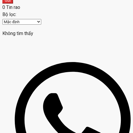
Gửi
0 Tin rao
Bộ lọc:
Không tìm thấy