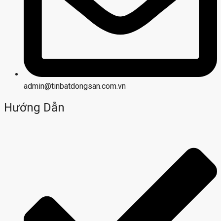
admin@tinbatdongsan.com.vn
Hướng Dẫn