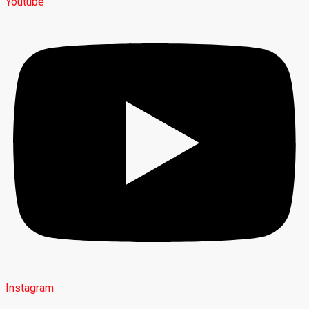
Youtube
Instagram