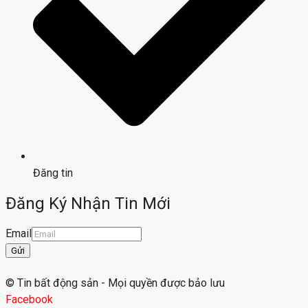
Đăng tin
Đăng Ký Nhận Tin Mới
Email
Gửi
© Tin bất động sản - Mọi quyền được bảo lưu
Facebook