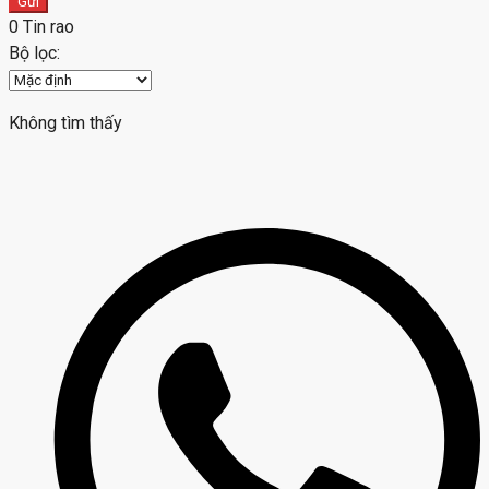
Gửi
0 Tin rao
Bộ lọc:
Không tìm thấy