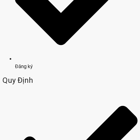
Đăng ký
Quy Định