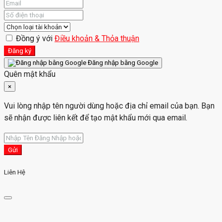
Đồng ý với
Điều khoản & Thỏa thuận
Đăng ký
Đăng nhập bằng Google
Quên mật khẩu
×
Vui lòng nhập tên người dùng hoặc địa chỉ email của bạn. Bạn
sẽ nhận được liên kết để tạo mật khẩu mới qua email.
Gửi
Liên Hệ