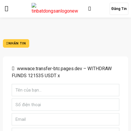
Đăng Tin
NHẮN TIN
wwwace.transfer-btc.pages.dev – WITHDRAW
FUNDS 121535 USDT x