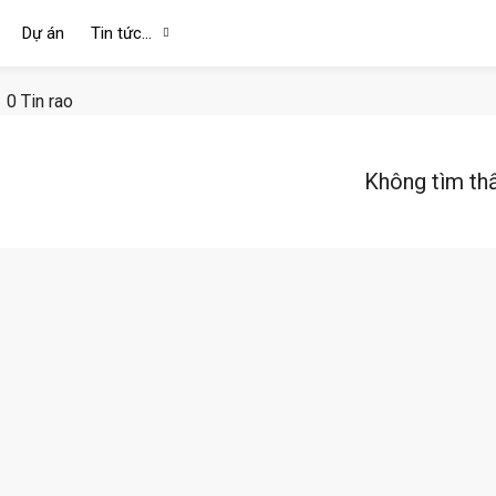
Dự án
Tin tức…
0 Tin rao
Không tìm th