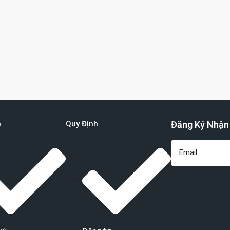
n
Quy Định
Đăng Ký Nhận