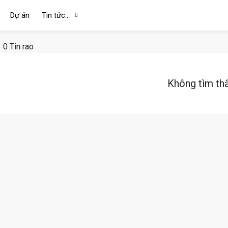
Dự án
Tin tức…
0 Tin rao
Không tìm th