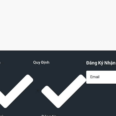
n
Quy Định
Đăng Ký Nhận