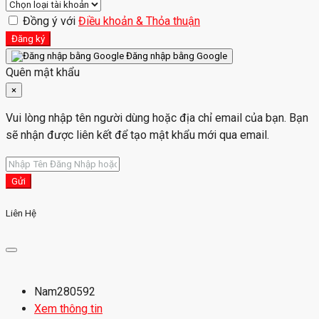
Đồng ý với
Điều khoản & Thỏa thuận
Đăng ký
Đăng nhập bằng Google
Quên mật khẩu
×
Vui lòng nhập tên người dùng hoặc địa chỉ email của bạn. Bạn
sẽ nhận được liên kết để tạo mật khẩu mới qua email.
Gửi
Liên Hệ
Nam280592
Xem thông tin