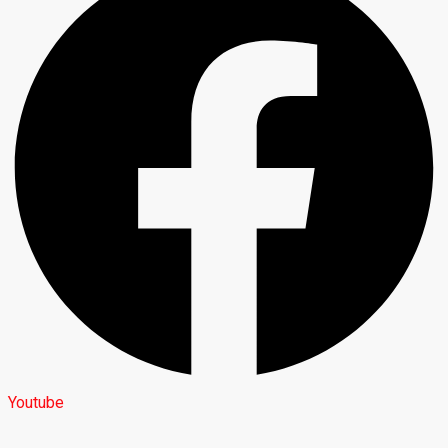
Youtube