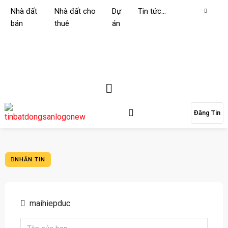
Nhà đất
Nhà đất cho
Dự
Tin tức…
bán
thuê
án
Đăng Tin
NHẮN TIN
maihiepduc