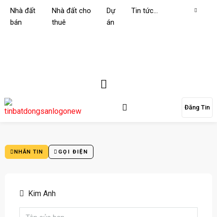
Nhà đất
Nhà đất cho
Dự
Tin tức…
bán
thuê
án
Đăng Tin
NHẮN TIN
GỌI ĐIỆN
Kim Anh