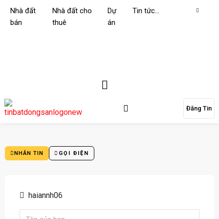
Nhà đất
Nhà đất cho
Dự
Tin tức…
bán
thuê
án
Đăng Tin
NHẮN TIN
GỌI ĐIỆN
haiannh06