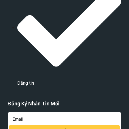
Đăng tin
Đăng Ký Nhận Tin Mới