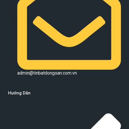
admin@tinbatdongsan.com.vn
Hướng Dẫn