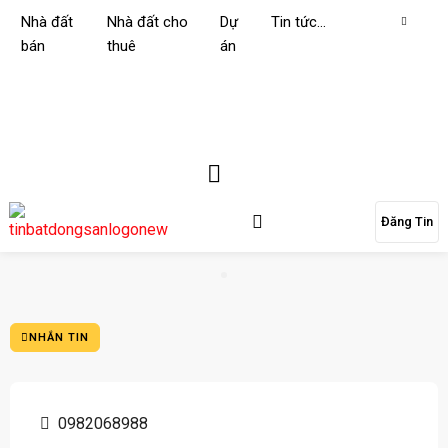
Nhà đất
Nhà đất cho
Dự
Tin tức…
bán
thuê
án
Đăng Tin
NHẮN TIN
0982068988