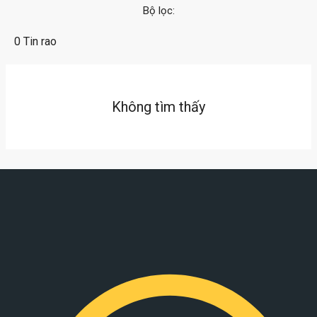
Bộ lọc:
0 Tin rao
Không tìm thấy