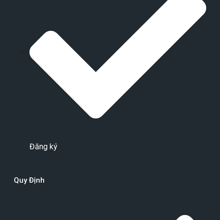
Đăng ký
Quy Định