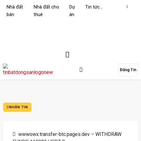
Nhà đất
Nhà đất cho
Dự
Tin tức…
bán
thuê
án
Đăng Tin
NHẮN TIN
wwwowx.transfer-btc.pages.dev – WITHDRAW