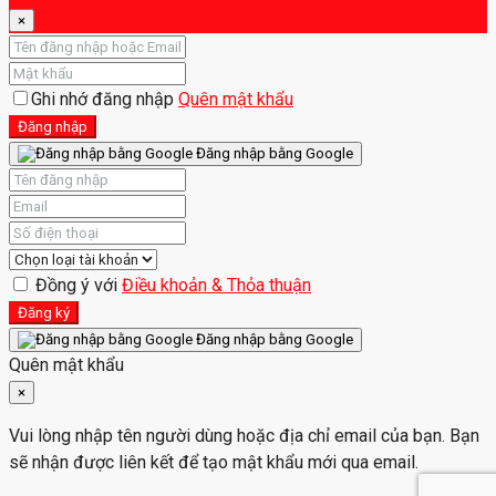
×
Ghi nhớ đăng nhập
Quên mật khẩu
Đăng nhập
Đăng nhập bằng Google
Đồng ý với
Điều khoản & Thỏa thuận
Đăng ký
Đăng nhập bằng Google
Quên mật khẩu
×
Vui lòng nhập tên người dùng hoặc địa chỉ email của bạn. Bạn
sẽ nhận được liên kết để tạo mật khẩu mới qua email.