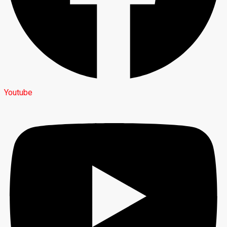
Youtube