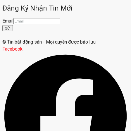
Đăng Ký Nhận Tin Mới
Email
Gửi
© Tin bất động sản - Mọi quyền được bảo lưu
Facebook