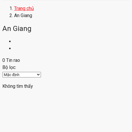
Trang chủ
An Giang
An Giang
0 Tin rao
Bộ lọc:
Không tìm thấy