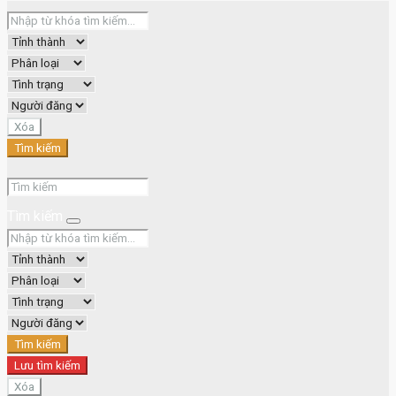
Xóa
Tìm kiếm
Tìm kiếm
Tìm kiếm
Lưu tìm kiếm
Xóa