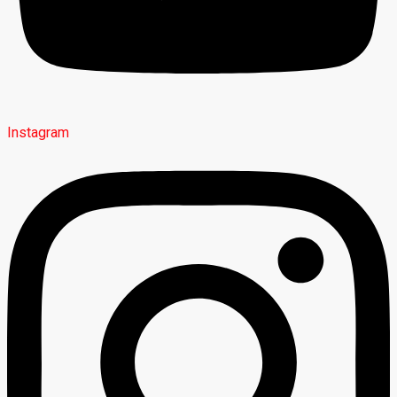
Instagram