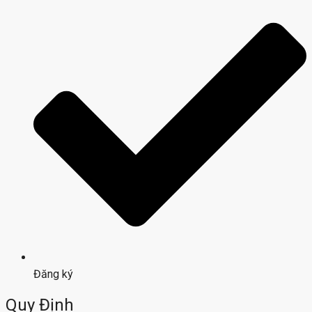
Đăng ký
Quy Định